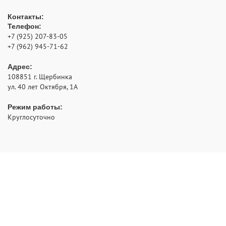
Контакты:
Телефон:
+7 (925) 207-83-05
+7 (962) 945-71-62
Адрес:
108851
г. Щербинка
ул. 40 лет Октября, 1А
Режим работы:
Круглосуточно
- аварийное открытие замков с выездом по Москве и
РуЗамок
области
2012 - 2026 © Все права защищены