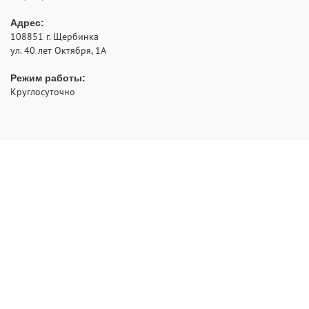
Адрес:
108851
г. Щербинка
ул. 40 лет Октября, 1А
Режим работы:
Круглосуточно
- аварийное открытие замков с выездом по Москве и
РуЗамок
области
2012 - 2026 © Все права защищены
Политика конфиденциальности
НАВИГАЦИЯ:
Главная
Ремонт